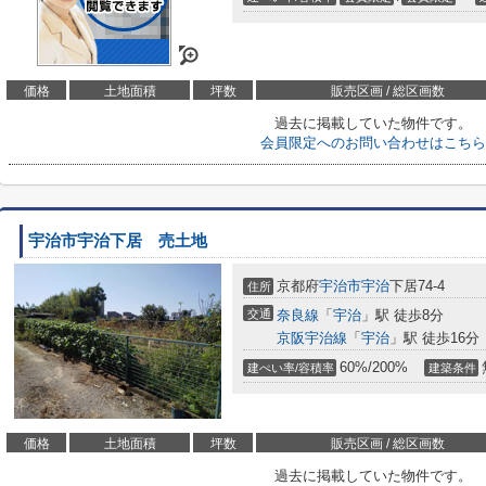
価格
土地面積
坪数
販売区画 / 総区画数
過去に掲載していた物件です。
会員限定
へのお問い合わせはこちら
宇治市宇治下居 売土地
京都府
宇治市
宇治
下居74-4
住所
交通
奈良線
「
宇治
」駅 徒歩8分
京阪宇治線
「
宇治
」駅 徒歩16分
60%/200%
建ぺい率/容積率
建築条件
価格
土地面積
坪数
販売区画 / 総区画数
過去に掲載していた物件です。