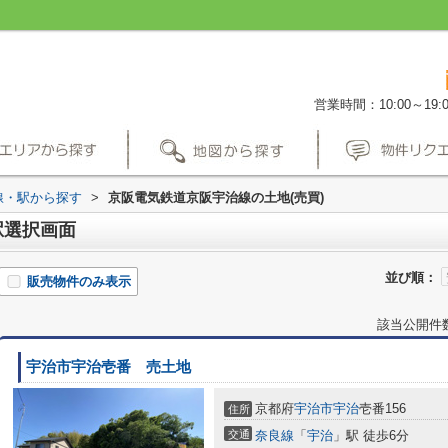
営業時間：10:00～19:0
路線・駅から探す
>
京阪電気鉄道京阪宇治線の土地(売買)
駅選択画面
並び順：
販売物件のみ表示
該当公開件
宇治市宇治壱番 売土地
京都府
宇治市
宇治
壱番156
住所
交通
奈良線
「
宇治
」駅 徒歩6分