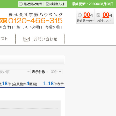
最終更新：2026年08月08日
00
00
件
件
最近見た物件
検討リスト
0
定休日：第1，3、5火曜日、毎週水曜日
表示件数：
18
4
1-18
数
件 (会員物件
区画)
件表示