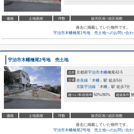
価格
土地面積
坪数
販売区画 / 総区画数
過去に掲載していた物件です。
宇治市木幡檜尾1号地 売土地へのお問い合わ
宇治市木幡檜尾2号地 売土地
京都府
宇治市
木幡
檜尾42-5
住所
交通
奈良線
「
木幡
」駅 徒歩5分
京阪宇治線
「
木幡
」駅 徒歩7分
50%/80%
建ぺい率/容積率
建築条件
価格
土地面積
坪数
販売区画 / 総区画数
過去に掲載していた物件です。
宇治市木幡檜尾2号地 売土地へのお問い合わ