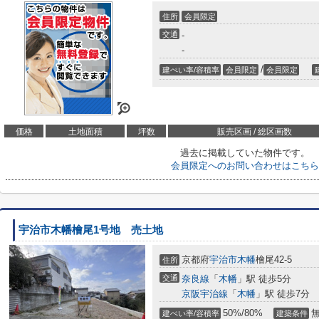
住所
会員限定
交通
-
-
/
建ぺい率/容積率
会員限定
会員限定
価格
土地面積
坪数
販売区画 / 総区画数
過去に掲載していた物件です。
会員限定
へのお問い合わせはこちら
宇治市木幡檜尾1号地 売土地
京都府
宇治市
木幡
檜尾42-5
住所
交通
奈良線
「
木幡
」駅 徒歩5分
京阪宇治線
「
木幡
」駅 徒歩7分
50%/80%
建ぺい率/容積率
建築条件