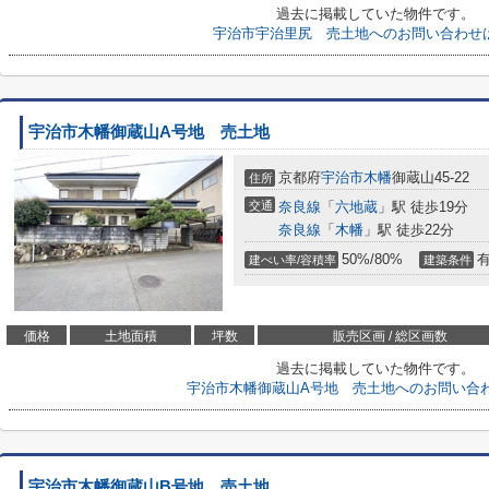
過去に掲載していた物件です。
宇治市宇治里尻 売土地へのお問い合わせ
宇治市木幡御蔵山A号地 売土地
京都府
宇治市
木幡
御蔵山45-22
住所
交通
奈良線
「
六地蔵
」駅 徒歩19分
奈良線
「
木幡
」駅 徒歩22分
50%/80%
建ぺい率/容積率
建築条件
価格
土地面積
坪数
販売区画 / 総区画数
過去に掲載していた物件です。
宇治市木幡御蔵山A号地 売土地へのお問い合
宇治市木幡御蔵山B号地 売土地