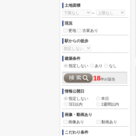
土地面積
～
現況
更地
古家あり
駅からの徒歩
建築条件
指定しない
あり
なし
18
件が該当
情報公開日
指定しない
本日
3日以内
1週間以内
画像・動画あり
画像あり
動画あり
こだわり条件