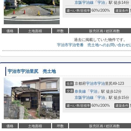
京阪宇治線
「
宇治
」駅 徒歩14分
60%/200%
建ぺい率/容積率
建築条件
価格
土地面積
坪数
販売区画 / 総区画数
過去に掲載していた物件です。
宇治市宇治壱番 売土地へのお問い合わせ
宇治市宇治里尻 売土地
京都府
宇治市
宇治
里尻49-123
住所
交通
奈良線
「
宇治
」駅 徒歩12分
京阪宇治線
「
宇治
」駅 徒歩15分
60%/200%
建ぺい率/容積率
建築条件
価格
土地面積
坪数
販売区画 / 総区画数