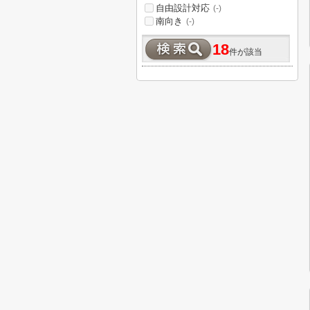
自由設計対応
(-)
南向き
(-)
18
件が該当