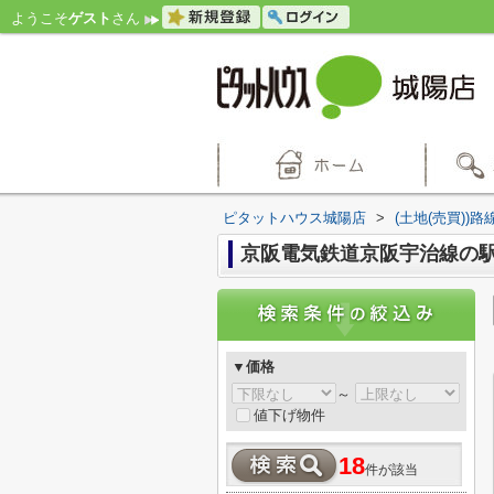
ようこそ
ゲスト
さん
ピタットハウス城陽店
>
(土地(売買))
京阪電気鉄道京阪宇治線の
▼価格
～
値下げ物件
18
件が該当