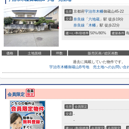
京都府
宇治市
木幡
御蔵山45-22
住所
交通
奈良線
「
六地蔵
」駅 徒歩19分
奈良線
「
木幡
」駅 徒歩22分
50%/80%
建ぺい率/容積率
建築条件
価格
土地面積
坪数
販売区画 / 総区画数
過去に掲載していた物件です。
宇治市木幡御蔵山B号地 売土地へのお問い合
会員限定
住所
会員限定
交通
-
-
/
建ぺい率/容積率
会員限定
会員限定