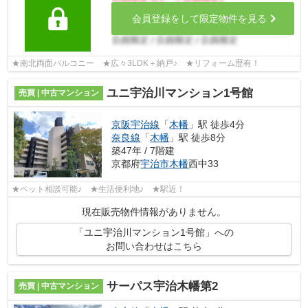
会員登録をして限定物件を見る
★南北両面バルコニー ★広々3LDK＋納戸♪ ★リフォーム歴有！
ユニ宇治川マンション1号館
売買 | 中古マンション
京阪宇治線
「
木幡
」駅 徒歩4分
奈良線
「
木幡
」駅 徒歩8分
築47年 / 7階建
京都府
宇治市
木幡
西中33
★ペット相談可能♪ ★生活便利地♪ ★駅近！
現在販売物件情報がありません。
「ユニ宇治川マンション1号館」への
お問い合わせはこちら
サーパス宇治木幡第2
売買 | 中古マンション