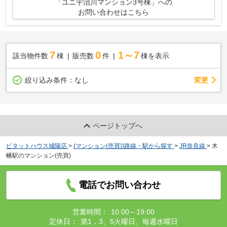
「ユニ宇治川マンション3号棟」への
お問い合わせはこちら
7
0
1～7
該当物件数
棟
販売数
件
棟を表示
変更
絞り込み条件：
なし
ページトップへ
ピタットハウス城陽店
>
(マンション(売買))路線・駅から探す
>
JR奈良線
>
木
幡駅のマンション(売買)
電話でお問い合わせ
営業時間：
10:00～19:00
定休日：
第1，3、5火曜日、毎週水曜日