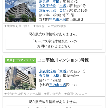
奈良線
「
木幡
」駅 徒歩7分
京阪宇治線
「
木幡
」駅 徒歩9分
京阪宇治線
「
黄檗
」駅 徒歩15分
築28年 / 7階建 地下1階
京都府
宇治市
木幡
南山畑19-2
★眺望良好最上階！ ★南向き ★生活便利地♪
現在販売物件情報がありません。
「サーパス宇治木幡第2」への
お問い合わせはこちら
ユニ宇治川マンション3号棟
売買 | 中古マンション
京阪宇治線
「
木幡
」駅 徒歩5分
奈良線
「
木幡
」駅 徒歩9分
築47年 / 7階建
京都府
宇治市
木幡
西中33
★令和4年10月リフォーム済 ★買い物便利 ★南面バルコニー
現在販売物件情報がありません。