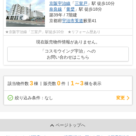
京阪宇治線
「
三室戸
」駅 徒歩10分
奈良線
「
黄檗
」駅 徒歩18分
築39年 / 7階建
京都府
宇治市
莵道
籔里41
★京阪宇治線「三室戸」駅徒歩10分 ★リフォーム歴あり
現在販売物件情報がありません。
「コスモウイング宇治」への
お問い合わせはこちら
3
0
1～3
該当物件数
棟
販売数
件
棟を表示
変更
絞り込み条件：
なし
ページトップへ