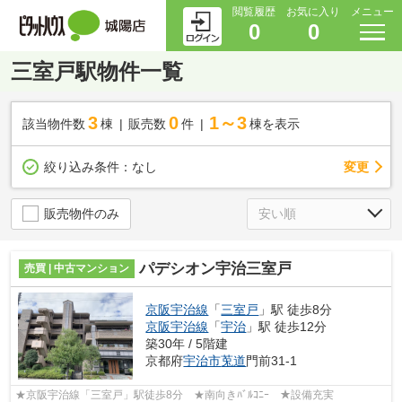
閲覧履歴
お気に入り
メニュー
0
0
三室戸駅物件一覧
3
0
1～3
該当物件数
棟
販売数
件
棟を表示
変更
絞り込み条件：
なし
販売物件のみ
パデシオン宇治三室戸
売買 | 中古マンション
京阪宇治線
「
三室戸
」駅 徒歩8分
京阪宇治線
「
宇治
」駅 徒歩12分
築30年 / 5階建
京都府
宇治市
莵道
門前31-1
★京阪宇治線「三室戸」駅徒歩8分 ★南向きﾊﾞﾙｺﾆｰ ★設備充実