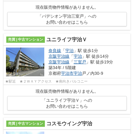
現在販売物件情報がありません。
「パデシオン宇治三室戸」への
お問い合わせはこちら
ユニライフ宇治Ｖ
売買 | 中古マンション
奈良線
「
宇治
」駅 徒歩1分
京阪宇治線
「
宇治
」駅 徒歩14分
京阪宇治線
「
三室戸
」駅 徒歩19分
築34年 / 5階建
京都府
宇治市
宇治
戸ノ内30-9
★駅近 ★２ＷＡＹアクセス ★南向きバルコニー
現在販売物件情報がありません。
「ユニライフ宇治Ｖ」への
お問い合わせはこちら
コスモウイング宇治
売買 | 中古マンション