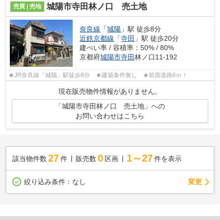
城陽市寺田林ノ口 売土地
売買 | 売地
奈良線
「
城陽
」駅 徒歩8分
近鉄京都線
「
寺田
」駅 徒歩20分
建ぺい率 / 容積率：50% / 80%
京都府
城陽市
寺田
林ノ口11-192
★JR奈良線「城陽」駅徒歩8分 ★建築条件無し ★前面道路6ｍ！
現在販売物件情報がありません。
「城陽市寺田林ノ口 売土地」への
お問い合わせはこちら
27
0
1～27
該当物件数
件
販売数
区画
件を表示
変更
絞り込み条件：
なし