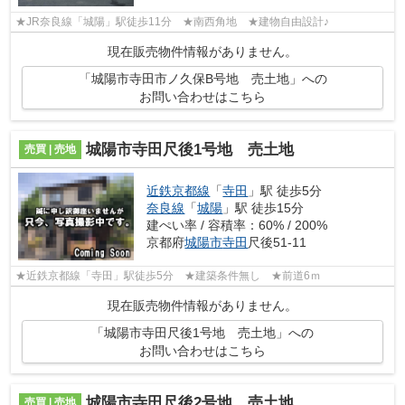
★JR奈良線「城陽」駅徒歩11分 ★南西角地 ★建物自由設計♪
現在販売物件情報がありません。
「城陽市寺田市ノ久保B号地 売土地」への
お問い合わせはこちら
城陽市寺田尺後1号地 売土地
売買 | 売地
近鉄京都線
「
寺田
」駅 徒歩5分
奈良線
「
城陽
」駅 徒歩15分
建ぺい率 / 容積率：60% / 200%
京都府
城陽市
寺田
尺後51-11
★近鉄京都線「寺田」駅徒歩5分 ★建築条件無し ★前道6ｍ
現在販売物件情報がありません。
「城陽市寺田尺後1号地 売土地」への
お問い合わせはこちら
城陽市寺田尺後2号地 売土地
売買 | 売地