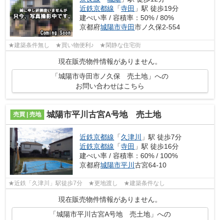
近鉄京都線
「
寺田
」駅 徒歩19分
建ぺい率 / 容積率：50% / 80%
京都府
城陽市
寺田
市ノ久保2-554
★建築条件無し ★買い物便利♪ ★閑静な住宅街
現在販売物件情報がありません。
「城陽市寺田市ノ久保 売土地」への
お問い合わせはこちら
城陽市平川古宮A号地 売土地
売買 | 売地
近鉄京都線
「
久津川
」駅 徒歩7分
近鉄京都線
「
寺田
」駅 徒歩16分
建ぺい率 / 容積率：60% / 100%
京都府
城陽市
平川
古宮64-10
★近鉄「久津川」駅徒歩7分 ★更地渡し ★建築条件なし
現在販売物件情報がありません。
「城陽市平川古宮A号地 売土地」への