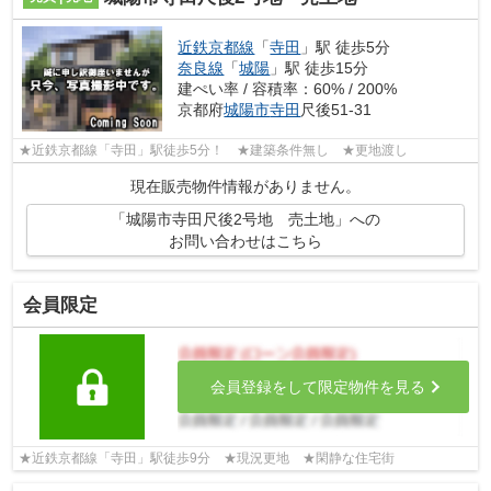
近鉄京都線
「
寺田
」駅 徒歩5分
奈良線
「
城陽
」駅 徒歩15分
建ぺい率 / 容積率：60% / 200%
京都府
城陽市
寺田
尺後51-31
★近鉄京都線「寺田」駅徒歩5分！ ★建築条件無し ★更地渡し
現在販売物件情報がありません。
「城陽市寺田尺後2号地 売土地」への
お問い合わせはこちら
会員限定
会員登録をして限定物件を見る
★近鉄京都線「寺田」駅徒歩9分 ★現況更地 ★閑静な住宅街