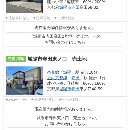
建ぺい率 / 容積率：60% / 200%
京都府
城陽市
寺田
高田58-31
★建築条件なし ★現況更地 ★生活便利地
現在販売物件情報がありません。
「城陽市寺田高田2号地 売土地」への
お問い合わせはこちら
城陽市寺田東ノ口 売土地
売買 | 売地
奈良線
「
城陽
」駅 徒歩10分
近鉄京都線
「
寺田
」駅 徒歩11分
建ぺい率 / 容積率：60% / 160%
京都府
城陽市
寺田
東ノ口40-59
★2way利用可 ★建築条件無し ★生活便利地
現在販売物件情報がありません。
「城陽市寺田東ノ口 売土地」への
お問い合わせはこちら