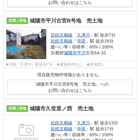
お問い合わせはこちら
城陽市平川古宮B号地 売土地
売買 | 売地
近鉄京都線
「
久津川
」駅 徒歩7分
近鉄京都線
「
寺田
」駅 徒歩16分
建ぺい率 / 容積率：60% / 100%
京都府
城陽市
平川
古宮64-10
★近鉄「久津川」駅徒歩7分 ★建築条件なし ★更地渡し
現在販売物件情報がありません。
「城陽市平川古宮B号地 売土地」への
お問い合わせはこちら
城陽市久世里ノ西 売土地
売買 | 売地
近鉄京都線
「
久津川
」駅 徒歩13分
近鉄京都線
「
寺田
」駅 徒歩17分
建ぺい率 / 容積率：60% / 100%