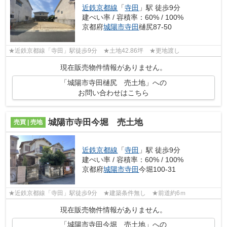
近鉄京都線
「
寺田
」駅 徒歩9分
建ぺい率 / 容積率：60% / 100%
京都府
城陽市
寺田
樋尻87-50
★近鉄京都線「寺田」駅徒歩9分 ★土地42.86坪 ★更地渡し
現在販売物件情報がありません。
「城陽市寺田樋尻 売土地」への
お問い合わせはこちら
城陽市寺田今堀 売土地
売買 | 売地
近鉄京都線
「
寺田
」駅 徒歩9分
建ぺい率 / 容積率：60% / 100%
京都府
城陽市
寺田
今堀100-31
★近鉄京都線「寺田」駅徒歩9分 ★建築条件無し ★前道約6ｍ
現在販売物件情報がありません。
「城陽市寺田今堀 売土地」への