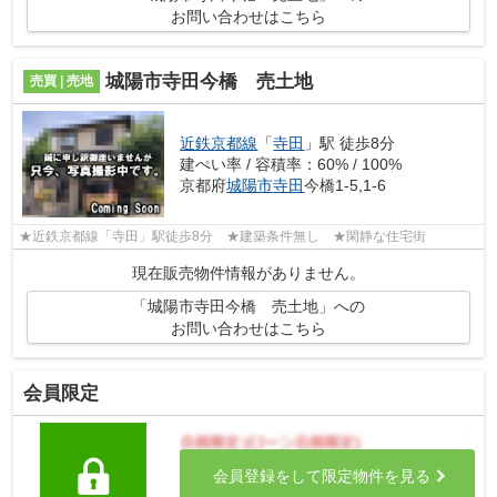
お問い合わせはこちら
城陽市寺田今橋 売土地
売買 | 売地
近鉄京都線
「
寺田
」駅 徒歩8分
建ぺい率 / 容積率：60% / 100%
京都府
城陽市
寺田
今橋1-5,1-6
★近鉄京都線「寺田」駅徒歩8分 ★建築条件無し ★閑静な住宅街
現在販売物件情報がありません。
「城陽市寺田今橋 売土地」への
お問い合わせはこちら
会員限定
会員登録をして限定物件を見る