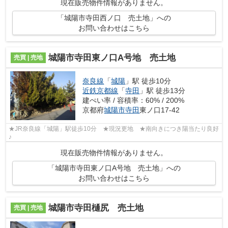
現在販売物件情報がありません。
「城陽市寺田西ノ口 売土地」への
お問い合わせはこちら
城陽市寺田東ノ口A号地 売土地
売買 | 売地
奈良線
「
城陽
」駅 徒歩10分
近鉄京都線
「
寺田
」駅 徒歩13分
建ぺい率 / 容積率：60% / 200%
京都府
城陽市
寺田
東ノ口17-42
★JR奈良線「城陽」駅徒歩10分 ★現況更地 ★南向きにつき陽当たり良好
♪
現在販売物件情報がありません。
「城陽市寺田東ノ口A号地 売土地」への
お問い合わせはこちら
城陽市寺田樋尻 売土地
売買 | 売地