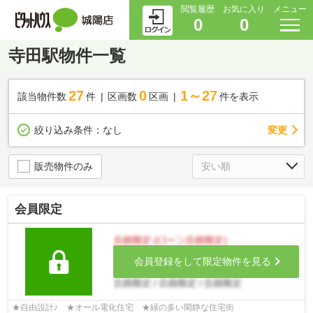
閲覧履歴
お気に入り
メニュー
0
0
寺田駅物件一覧
27
0
1～27
該当物件数
件
区画数
区画
件を表示
変更
絞り込み条件：
なし
販売物件のみ
会員限定
会員登録をして限定物件を見る
★自由設計♪ ★オール電化住宅 ★緑の多い閑静な住宅街