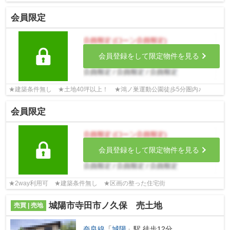
会員限定
会員登録をして限定物件を見る
★建築条件無し ★土地40坪以上！ ★鴻ノ巣運動公園徒歩5分圏内♪
会員限定
会員登録をして限定物件を見る
★2way利用可 ★建築条件無し ★区画の整った住宅街
城陽市寺田市ノ久保 売土地
売買 | 売地
奈良線
「
城陽
」駅 徒歩12分