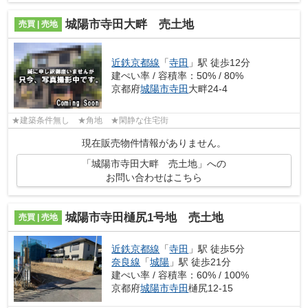
城陽市寺田大畔 売土地
売買 | 売地
近鉄京都線
「
寺田
」駅 徒歩12分
建ぺい率 / 容積率：50% / 80%
京都府
城陽市
寺田
大畔24-4
★建築条件無し ★角地 ★閑静な住宅街
現在販売物件情報がありません。
「城陽市寺田大畔 売土地」への
お問い合わせはこちら
城陽市寺田樋尻1号地 売土地
売買 | 売地
近鉄京都線
「
寺田
」駅 徒歩5分
奈良線
「
城陽
」駅 徒歩21分
建ぺい率 / 容積率：60% / 100%
京都府
城陽市
寺田
樋尻12-15