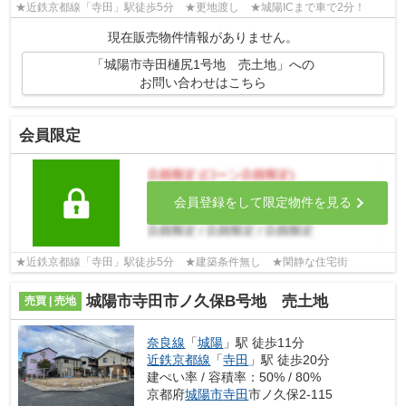
★近鉄京都線「寺田」駅徒歩5分 ★更地渡し ★城陽ICまで車で2分！
現在販売物件情報がありません。
「城陽市寺田樋尻1号地 売土地」への
お問い合わせはこちら
会員限定
会員登録をして限定物件を見る
★近鉄京都線「寺田」駅徒歩5分 ★建築条件無し ★閑静な住宅街
城陽市寺田市ノ久保B号地 売土地
売買 | 売地
奈良線
「
城陽
」駅 徒歩11分
近鉄京都線
「
寺田
」駅 徒歩20分
建ぺい率 / 容積率：50% / 80%
京都府
城陽市
寺田
市ノ久保2-115