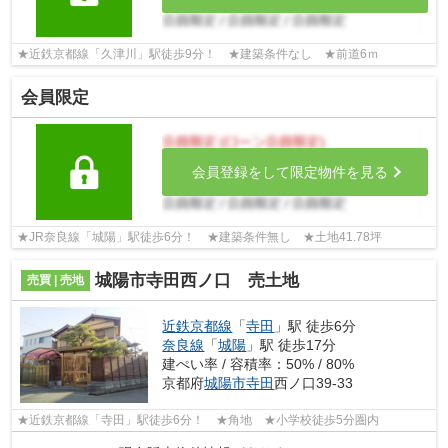
★近鉄京都線「久津川」駅徒歩9分！ ★建築条件なし ★前道6ｍ
会員限定
会員登録をして限定物件を見る
★JR奈良線「城陽」駅徒歩6分！ ★建築条件無し ★土地41.78坪
城陽市寺田西ノ口 売土地
売買 | 売地
近鉄京都線
「
寺田
」駅 徒歩6分
奈良線
「
城陽
」駅 徒歩17分
建ぺい率 / 容積率：50% / 80%
京都府
城陽市
寺田
西ノ口39-33
★近鉄京都線「寺田」駅徒歩6分！ ★角地 ★小学校徒歩5分圏内