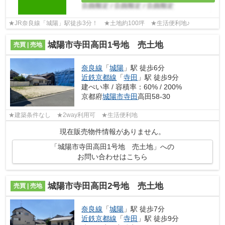
★JR奈良線「城陽」駅徒歩3分！ ★土地約100坪 ★生活便利地♪
城陽市寺田高田1号地 売土地
売買 | 売地
奈良線
「
城陽
」駅 徒歩6分
近鉄京都線
「
寺田
」駅 徒歩9分
建ぺい率 / 容積率：60% / 200%
京都府
城陽市
寺田
高田58-30
★建築条件なし ★2way利用可 ★生活便利地
現在販売物件情報がありません。
「城陽市寺田高田1号地 売土地」への
お問い合わせはこちら
城陽市寺田高田2号地 売土地
売買 | 売地
奈良線
「
城陽
」駅 徒歩7分
近鉄京都線
「
寺田
」駅 徒歩9分