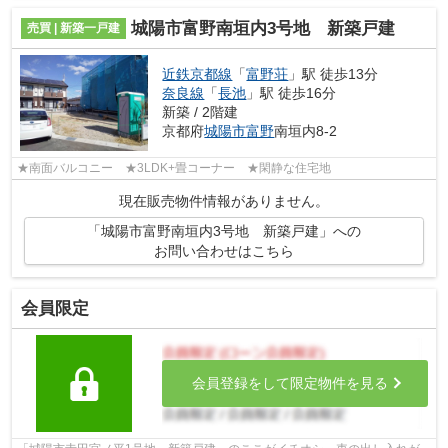
城陽市富野南垣内3号地 新築戸建
売買 | 新築一戸建
近鉄京都線
「
富野荘
」駅 徒歩13分
奈良線
「
長池
」駅 徒歩16分
新築 / 2階建
京都府
城陽市
富野
南垣内8-2
★南面バルコニー ★3LDK+畳コーナー ★閑静な住宅地
現在販売物件情報がありません。
「城陽市富野南垣内3号地 新築戸建」への
お問い合わせはこちら
会員限定
会員登録をして限定物件を見る