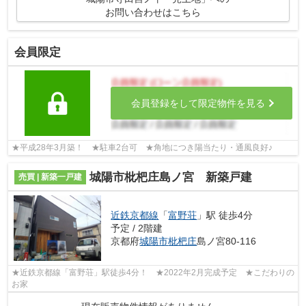
お問い合わせはこちら
会員限定
会員登録をして限定物件を見る
★平成28年3月築！ ★駐車2台可 ★角地につき陽当たり・通風良好♪
城陽市枇杷庄島ノ宮 新築戸建
売買 | 新築一戸建
近鉄京都線
「
富野荘
」駅 徒歩4分
予定 / 2階建
京都府
城陽市
枇杷庄
島ノ宮80-116
★近鉄京都線「富野荘」駅徒歩4分！ ★2022年2月完成予定 ★こだわりの
お家