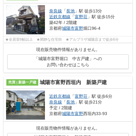
奈良線
「
長池
」駅 徒歩13分
近鉄京都線
「
富野荘
」駅 徒歩15分
築42年 / 2階建
京都府
城陽市
富野
堀口96-4
★全居室6帖以上 ★閑静な住宅街 ★アルプラザ城陽店まで徒歩6分
現在販売物件情報がありません。
「城陽市富野堀口 中古戸建」への
お問い合わせはこちら
城陽市富野西垣内 新築戸建
売買 | 新築一戸建
近鉄京都線
「
富野荘
」駅 徒歩6分
奈良線
「
長池
」駅 徒歩21分
予定 / 2階建
京都府
城陽市
富野
西垣内33-93
現在販売物件情報がありません。