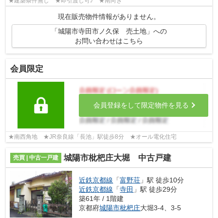
★建築条件無し ★即引渡し可♪ ★南向き
現在販売物件情報がありません。
「城陽市寺田市ノ久保 売土地」への
お問い合わせはこちら
会員限定
会員登録をして限定物件を見る
★南西角地 ★JR奈良線「長池」駅徒歩8分 ★オール電化住宅
城陽市枇杷庄大堀 中古戸建
売買 | 中古一戸建
近鉄京都線
「
富野荘
」駅 徒歩10分
近鉄京都線
「
寺田
」駅 徒歩29分
築61年 / 1階建
京都府
城陽市
枇杷庄
大堀3-4、3-5