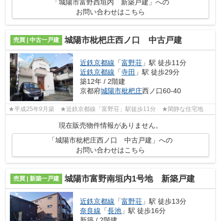
「城陽市富野西垣内 新築戸建」への
お問い合わせはこちら
城陽市枇杷庄西ノ口 中古戸建
売買 | 中古一戸建
近鉄京都線
「
富野荘
」駅 徒歩11分
近鉄京都線
「
寺田
」駅 徒歩29分
築12年 / 2階建
京都府
城陽市
枇杷庄
西ノ口60-40
★平成25年9月築 ★近鉄京都線「富野荘」駅徒歩11分 ★閑静な住宅地
現在販売物件情報がありません。
「城陽市枇杷庄西ノ口 中古戸建」への
お問い合わせはこちら
城陽市富野南垣内1号地 新築戸建
売買 | 新築一戸建
近鉄京都線
「
富野荘
」駅 徒歩13分
奈良線
「
長池
」駅 徒歩16分
新築 / 2階建