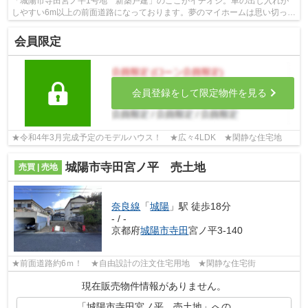
「城陽市寺田宮ノ平1号地 新築戸建」のここがイチオシ。車の出し入れが
しやすい6m以上の前面道路になっております。夢のマイホームは思い切って
新築の戸建てはいかがでしょうか。不動...
会員限定
会員登録をして限定物件を見る
★令和4年3月完成予定のモデルハウス！ ★広々4LDK ★閑静な住宅地
城陽市寺田宮ノ平 売土地
売買 | 売地
奈良線
「
城陽
」駅 徒歩18分
- / -
京都府
城陽市
寺田
宮ノ平3-140
★前面道路約6ｍ！ ★自由設計の注文住宅用地 ★閑静な住宅街
現在販売物件情報がありません。
「城陽市寺田宮ノ平 売土地」への