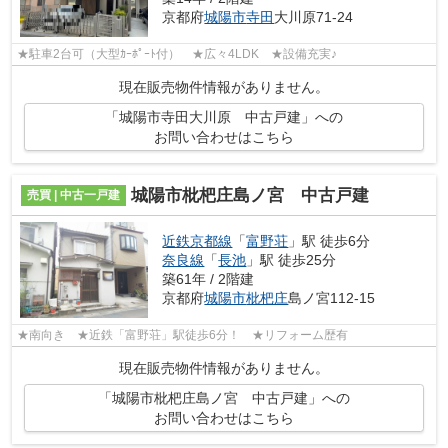
京都府
城陽市
寺田
大川原71-24
★駐車2台可（大型ｶｰﾎﾟｰﾄ付） ★広々4LDK ★設備充実♪
現在販売物件情報がありません。
「城陽市寺田大川原 中古戸建」への
お問い合わせはこちら
城陽市枇杷庄島ノ宮 中古戸建
売買 | 中古一戸建
近鉄京都線
「
富野荘
」駅 徒歩6分
奈良線
「
長池
」駅 徒歩25分
築61年 / 2階建
京都府
城陽市
枇杷庄
島ノ宮112-15
★南向き ★近鉄「富野荘」駅徒歩6分！ ★リフォーム歴有
現在販売物件情報がありません。
「城陽市枇杷庄島ノ宮 中古戸建」への
お問い合わせはこちら