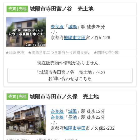
城陽市寺田宮ノ谷 売土地
売買 | 売地
奈良線
「
城陽
」駅 徒歩25分
- / -
京都府
城陽市
寺田
宮ノ谷5-128
★現況更地 ★南西角地につき陽当たり通風良好♪ ★閑静な住宅街
現在販売物件情報がありません。
「城陽市寺田宮ノ谷 売土地」への
お問い合わせはこちら
城陽市寺田市ノ久保 売土地
売買 | 売地
奈良線
「
城陽
」駅 徒歩12分
奈良線
「
長池
」駅 徒歩22分
- / -
京都府
城陽市
寺田
市ノ久保2-232