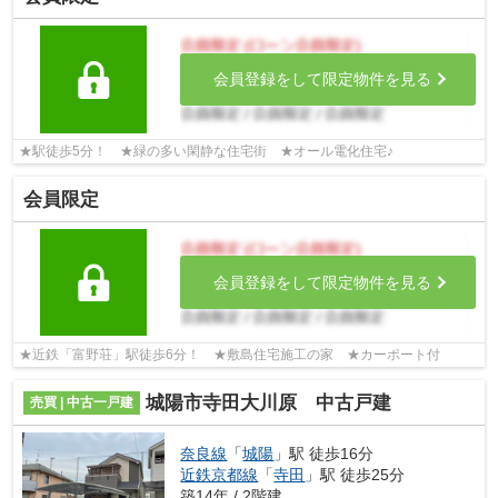
会員登録をして限定物件を見る
★駅徒歩5分！ ★緑の多い閑静な住宅街 ★オール電化住宅♪
会員限定
会員登録をして限定物件を見る
★近鉄「富野荘」駅徒歩6分！ ★敷島住宅施工の家 ★カーポート付
城陽市寺田大川原 中古戸建
売買 | 中古一戸建
奈良線
「
城陽
」駅 徒歩16分
近鉄京都線
「
寺田
」駅 徒歩25分
築14年 / 2階建