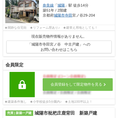
奈良線
「
城陽
」駅 徒歩14分
築51年 / 2階建
京都府
城陽市
寺田
宮ノ谷29-204
★閑静な住宅街 ★リフォーム歴あり♪ ★建替え用地としても！
現在販売物件情報がありません。
「城陽市寺田宮ノ谷 中古戸建」への
お問い合わせはこちら
会員限定
会員登録をして限定物件を見る
★建築条件無し ★小学校徒歩5分圏内♪ ★土地100坪以上！
城陽市枇杷庄鹿背田 新築戸建
売買 | 新築一戸建