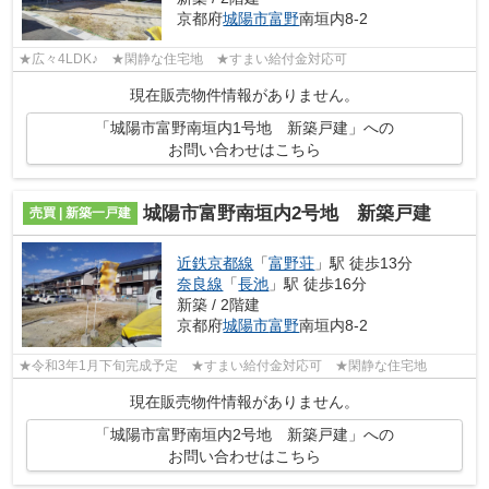
京都府
城陽市
富野
南垣内8-2
★広々4LDK♪ ★閑静な住宅地 ★すまい給付金対応可
現在販売物件情報がありません。
「城陽市富野南垣内1号地 新築戸建」への
お問い合わせはこちら
城陽市富野南垣内2号地 新築戸建
売買 | 新築一戸建
近鉄京都線
「
富野荘
」駅 徒歩13分
奈良線
「
長池
」駅 徒歩16分
新築 / 2階建
京都府
城陽市
富野
南垣内8-2
★令和3年1月下旬完成予定 ★すまい給付金対応可 ★閑静な住宅地
現在販売物件情報がありません。
「城陽市富野南垣内2号地 新築戸建」への
お問い合わせはこちら