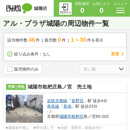
閲覧履歴
お気に入り
メニュー
0
0
アル・プラザ城陽の周辺物件一覧
46
0
1～30
該当物件数
件
販売数
件
件を表示
変更
絞り込み条件：
なし
販売物件のみ
城陽市枇杷庄島ノ宮 売土地
売買 | 売地
近鉄京都線
「
富野荘
」駅 徒歩4分
奈良線
「
長池
」駅 徒歩23分
- / -
京都府
城陽市
枇杷庄
島ノ宮80-202
★建築条件無し ★即引渡し可 ★近鉄「富野荘」駅徒歩4分！