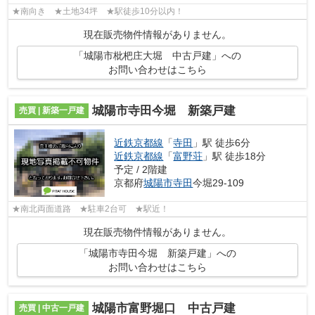
★南向き ★土地34坪 ★駅徒歩10分以内！
現在販売物件情報がありません。
「城陽市枇杷庄大堀 中古戸建」への
お問い合わせはこちら
城陽市寺田今堀 新築戸建
売買 | 新築一戸建
近鉄京都線
「
寺田
」駅 徒歩6分
近鉄京都線
「
富野荘
」駅 徒歩18分
予定 / 2階建
京都府
城陽市
寺田
今堀29-109
★南北両面道路 ★駐車2台可 ★駅近！
現在販売物件情報がありません。
「城陽市寺田今堀 新築戸建」への
お問い合わせはこちら
城陽市富野堀口 中古戸建
売買 | 中古一戸建