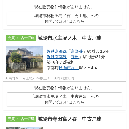
現在販売物件情報がありません。
「城陽市枇杷庄島ノ宮 売土地」への
お問い合わせはこちら
城陽市水主塚ノ木 中古戸建
売買 | 中古一戸建
近鉄京都線
「
富野荘
」駅 徒歩16分
近鉄京都線
「
寺田
」駅 徒歩31分
築46年 / 2階建
京都府
城陽市
水主
塚ノ木4-4
★南向き ★土地70坪以上！ ★即引渡し可
現在販売物件情報がありません。
「城陽市水主塚ノ木 中古戸建」への
お問い合わせはこちら
城陽市寺田宮ノ谷 中古戸建
売買 | 中古一戸建