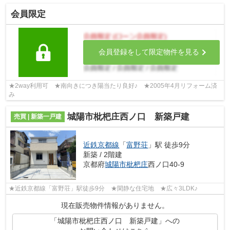
会員限定
会員登録をして限定物件を見る
★2way利用可 ★南向きにつき陽当たり良好♪ ★2005年4月リフォーム済
み
城陽市枇杷庄西ノ口 新築戸建
売買 | 新築一戸建
近鉄京都線
「
富野荘
」駅 徒歩9分
新築 / 2階建
京都府
城陽市
枇杷庄
西ノ口40-9
★近鉄京都線「富野荘」駅徒歩9分 ★閑静な住宅地 ★広々3LDK♪
現在販売物件情報がありません。
「城陽市枇杷庄西ノ口 新築戸建」への