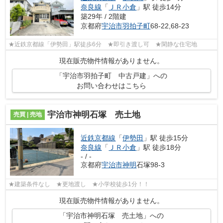
奈良線
「
ＪＲ小倉
」駅 徒歩14分
築29年 / 2階建
京都府
宇治市
羽拍子町
68-22,68-23
★近鉄京都線「伊勢田」駅徒歩6分 ★即引き渡し可 ★閑静な住宅地
現在販売物件情報がありません。
「宇治市羽拍子町 中古戸建」への
お問い合わせはこちら
宇治市神明石塚 売土地
売買 | 売地
近鉄京都線
「
伊勢田
」駅 徒歩15分
奈良線
「
ＪＲ小倉
」駅 徒歩18分
- / -
京都府
宇治市
神明
石塚98-3
★建築条件なし ★更地渡し ★小学校徒歩1分！！
現在販売物件情報がありません。
「宇治市神明石塚 売土地」への