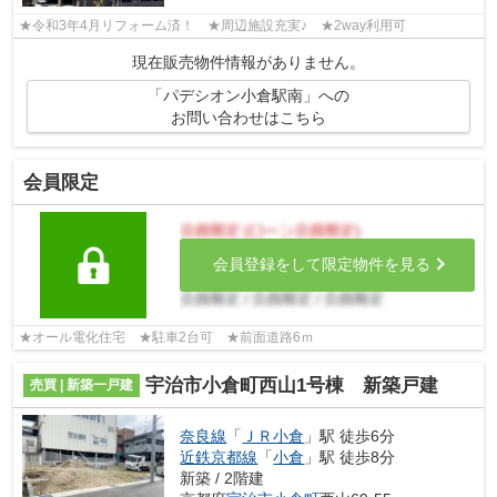
★令和3年4月リフォーム済！ ★周辺施設充実♪ ★2way利用可
現在販売物件情報がありません。
「パデシオン小倉駅南」への
お問い合わせはこちら
会員限定
会員登録をして限定物件を見る
★オール電化住宅 ★駐車2台可 ★前面道路6ｍ
宇治市小倉町西山1号棟 新築戸建
売買 | 新築一戸建
奈良線
「
ＪＲ小倉
」駅 徒歩6分
近鉄京都線
「
小倉
」駅 徒歩8分
新築 / 2階建