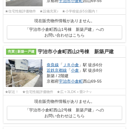
京都府
宇治市
小倉町
西山69-55
★住宅性能評価物件 ★設備充実♪ ★小学校徒歩5分圏内！
現在販売物件情報がありません。
「宇治市小倉町西山1号棟 新築戸建」への
お問い合わせはこちら
宇治市小倉町西山2号棟 新築戸建
売買 | 新築一戸建
奈良線
「
ＪＲ小倉
」駅 徒歩6分
近鉄京都線
「
小倉
」駅 徒歩8分
新築 / 2階建
京都府
宇治市
小倉町
西山69-55
★駅近！ ★住宅性能評価物件 ★広々3LDK＋畳ｺｰﾅｰ♪
現在販売物件情報がありません。
「宇治市小倉町西山2号棟 新築戸建」への
お問い合わせはこちら