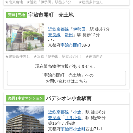
★南東角地 ★近鉄「伊勢田」駅徒歩5分！ ★建築条件無し
宇治市開町 売土地
売買 | 売地
近鉄京都線
「
伊勢田
」駅 徒歩7分
奈良線
「
新田
」駅 徒歩12分
- / -
京都府
宇治市
開町
39-3
★建築条件無し ★近鉄「伊勢田」駅徒歩7分！ ★南西向き
現在販売物件情報がありません。
「宇治市開町 売土地」への
お問い合わせはこちら
パデシオン小倉駅南
売買 | 中古マンション
近鉄京都線
「
小倉
」駅 徒歩8分
奈良線
「
ＪＲ小倉
」駅 徒歩8分
築16年 / 7階建
京都府
宇治市
小倉町
西山71-1