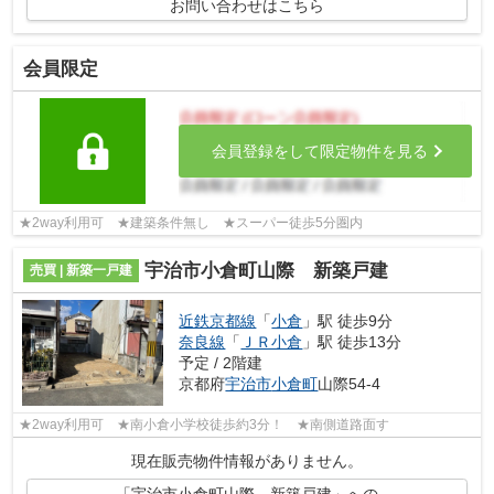
お問い合わせはこちら
会員限定
会員登録をして限定物件を見る
★2way利用可 ★建築条件無し ★スーパー徒歩5分圏内
宇治市小倉町山際 新築戸建
売買 | 新築一戸建
近鉄京都線
「
小倉
」駅 徒歩9分
奈良線
「
ＪＲ小倉
」駅 徒歩13分
予定 / 2階建
京都府
宇治市
小倉町
山際54-4
★2way利用可 ★南小倉小学校徒歩約3分！ ★南側道路面す
現在販売物件情報がありません。