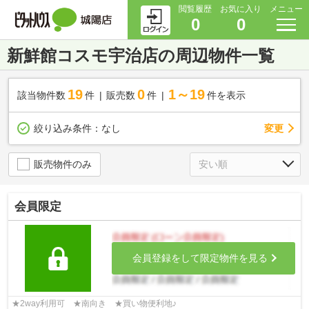
閲覧履歴
お気に入り
メニュー
0
0
新鮮館コスモ宇治店の周辺物件一覧
19
0
1～19
該当物件数
件
販売数
件
件を表示
変更
絞り込み条件：
なし
販売物件のみ
会員限定
会員登録をして限定物件を見る
★2way利用可 ★南向き ★買い物便利地♪