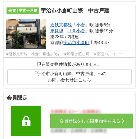
宇治市小倉町山際 中古戸建
売買 | 中古一戸建
近鉄京都線
「
小倉
」駅 徒歩8分
奈良線
「
ＪＲ小倉
」駅 徒歩19分
築28年 / 2階建
京都府
宇治市
小倉町
山際43-47
★近鉄京都線「小倉」駅徒歩8分 ★即引き渡し可 ★南面バルコニー
現在販売物件情報がありません。
「宇治市小倉町山際 中古戸建」への
お問い合わせはこちら
会員限定
会員登録をして限定物件を見る