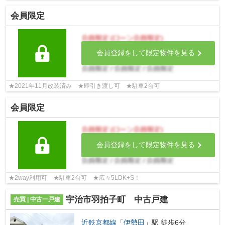
会員限定
会員登録をして限定物件を見る
★2021年11月改装済み ★即引き渡し可 ★駐車2台可
会員限定
会員登録をして限定物件を見る
★2way利用可 ★駐車2台可 ★広々5LDK+S！
宇治市羽拍子町 中古戸建
売買 | 中古一戸建
近鉄京都線
「
伊勢田
」駅 徒歩6分