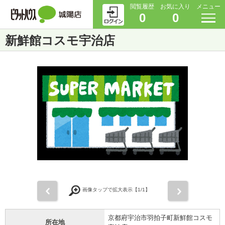
閲覧履歴
お気に入り
メニュー
0
0
新鮮館コスモ宇治店
前
次
画像タップで拡大表示【
1
/1】
京都府宇治市羽拍子町新鮮館コスモ
所在地