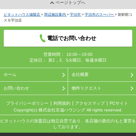
ページトップへ
ピタットハウス城陽店
>
周辺施設案内
>
宇治市
>
宇治市のスーパー
>
新鮮館コ
スモ宇治店
電話でお問い合わせ
営業時間：
10:00～19:00
定休日：
第1，3、5火曜日、毎週水曜日
ホーム
会社概要
お問い合わせ
物件リクエスト
プライバシーポリシー
利用規約
アクセスマップ
PCサイト
Copyright(c) 株式会社京滋ハウジング All rights reserved.
ピタットハウスの加盟店は独立自営であり、各店舗の責任のもと運営を
しております。