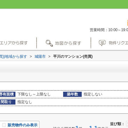
営業時間：10:00～19:0
買))地域から探す
>
城陽市
>
平川のマンション(売買)
専有面積
下限なし～上限なし
築年数
指定しない
間取り
指定なし
並び順：
販売物件のみ表示