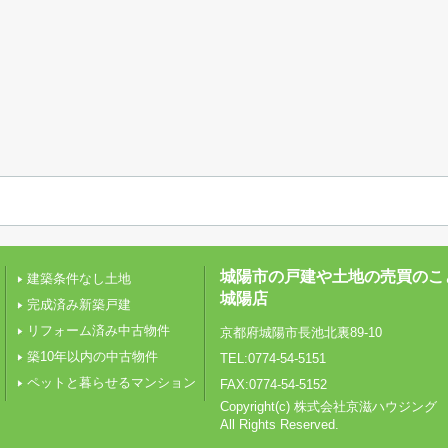
城陽市の戸建や土地の売買のこ
建築条件なし土地
城陽店
完成済み新築戸建
リフォーム済み中古物件
京都府城陽市長池北裏89-10
築10年以内の中古物件
TEL:0774-54-5151
ペットと暮らせるマンション
FAX:0774-54-5152
Copyright(c) 株式会社京滋ハウジング
All Rights Reserved.