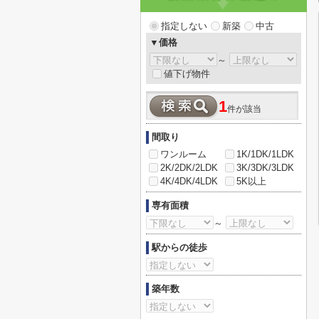
指定しない
新築
中古
▼価格
～
値下げ物件
1
件が該当
間取り
ワンルーム
1K/1DK/1LDK
2K/2DK/2LDK
3K/3DK/3LDK
4K/4DK/4LDK
5K以上
専有面積
～
駅からの徒歩
築年数