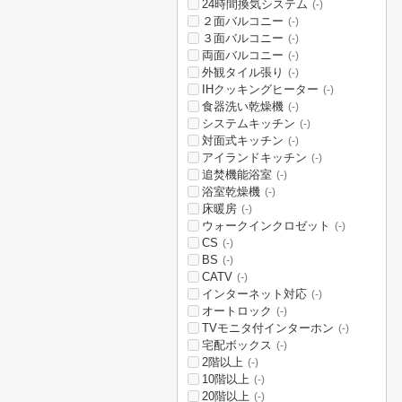
24時間換気システム
(-)
２面バルコニー
(-)
３面バルコニー
(-)
両面バルコニー
(-)
外観タイル張り
(-)
IHクッキングヒーター
(-)
食器洗い乾燥機
(-)
システムキッチン
(-)
対面式キッチン
(-)
アイランドキッチン
(-)
追焚機能浴室
(-)
浴室乾燥機
(-)
床暖房
(-)
ウォークインクロゼット
(-)
CS
(-)
BS
(-)
CATV
(-)
インターネット対応
(-)
オートロック
(-)
TVモニタ付インターホン
(-)
宅配ボックス
(-)
2階以上
(-)
10階以上
(-)
20階以上
(-)