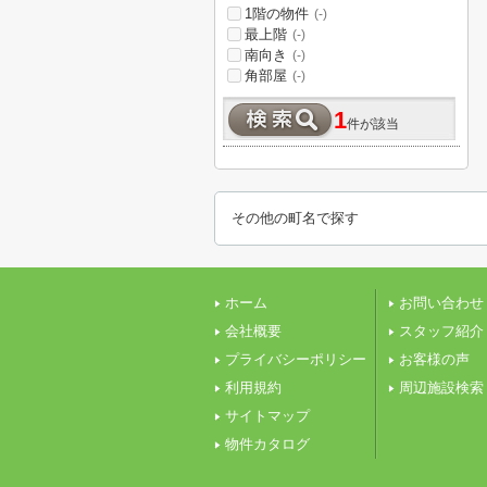
1階の物件
(-)
最上階
(-)
南向き
(-)
角部屋
(-)
1
件が該当
その他の町名で探す
ホーム
お問い合わせ
会社概要
スタッフ紹介
プライバシーポリシー
お客様の声
利用規約
周辺施設検索
サイトマップ
物件カタログ