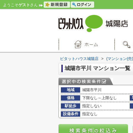
ようこそ
ゲスト
さん
ピタットハウス城陽店
>
(マンション(売
城陽市平川 マンション一覧
地域
城陽市平川
価格
下限なし～上限なし
駅徒歩
指定しない
設備条件
指定なし