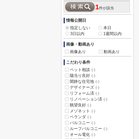
1
件が該当
情報公開日
指定しない
本日
3日以内
1週間以内
画像・動画あり
画像あり
動画あり
こだわり条件
ペット相談
(-)
陽当り良好
(-)
閑静な住宅地
(-)
デザイナーズ
(-)
リフォーム済
(-)
リノベーション済
(-)
眺望良好
(-)
メゾネット
(-)
ベランダ
(-)
バルコニー
(-)
ルーフバルコニー
(-)
オール電化
(-)