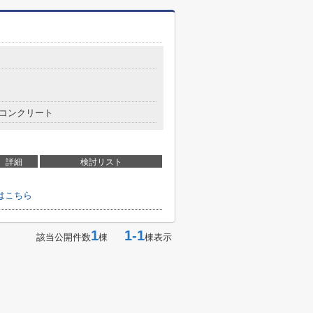
コンクリート
詳細
検討リスト
はこちら
1
1-1
該当公開件数
棟
棟表示