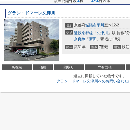
1
1-1
該当公開件数
棟
棟表示
グラン・ドマーレ久津川
京都府
城陽市
平川
室木12-2
住所
交通
近鉄京都線
「
久津川
」駅 徒歩2分
奈良線
「
新田
」駅 徒歩18分
築31年
7階建
鉄筋
築年
階数
構造
所在階
価格
間取り
専有面積
過去に掲載していた物件です。
グラン・ドマーレ久津川へのお問い合わせ