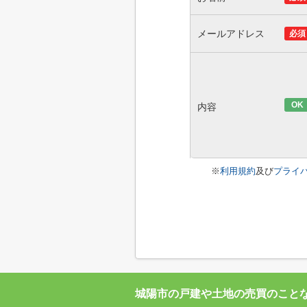
メールアドレス
必須
OK
内容
※
利用規約
及び
プライ
城陽市の戸建や土地の売買のこと