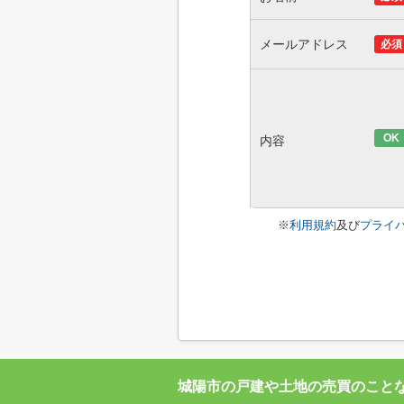
メールアドレス
必須
OK
内容
※
利用規約
及び
プライ
城陽市の戸建や土地の売買のこと