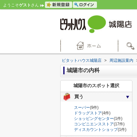
ようこそ
ゲスト
さん
ピタットハウス城陽店
>
周辺施設案内
城陽市の内科
城陽市のスポット選択
買う
スーパー
(9件)
ドラッグストア
(4件)
ショッピングセンター
(1件)
コンビニエンスストア
(17件)
ディスカウントショップ
(1件)