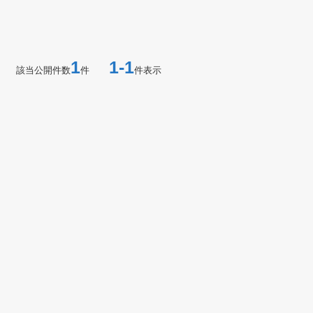
1
1-1
該当公開件数
件
件表示