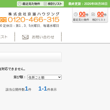
最終更新：2026年08月08日
00
00
件
件
最近見た物件
検討リスト
0
定休日：第1，3、5火曜日、毎週水曜日
は対応できません。
並び順：
1
1-1
該当公開件数
件
件表示