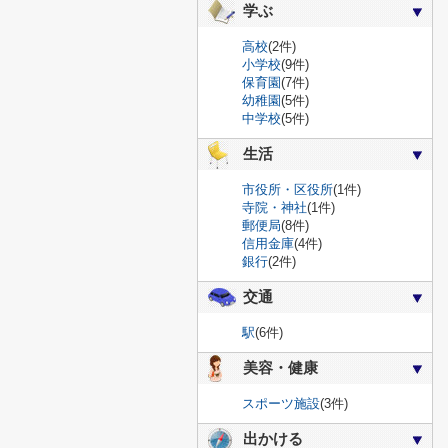
学ぶ
高校
(2件)
小学校
(9件)
保育園
(7件)
幼稚園
(5件)
中学校
(5件)
生活
市役所・区役所
(1件)
寺院・神社
(1件)
郵便局
(8件)
信用金庫
(4件)
銀行
(2件)
交通
駅
(6件)
美容・健康
スポーツ施設
(3件)
出かける