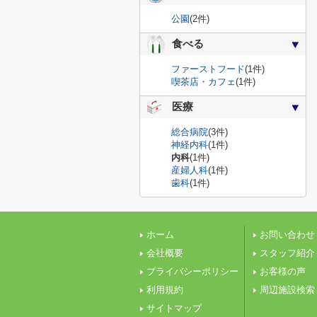
公園
(2件)
食べる
ファーストフード
(1件)
喫茶店・カフェ
(1件)
医療
総合病院
(3件)
神経内科
(1件)
内科
(1件)
産婦人科
(1件)
歯科
(1件)
ホーム
お問い合わせ
会社概要
スタッフ紹介
プライバシーポリシー
お客様の声
利用規約
周辺施設検索
サイトマップ