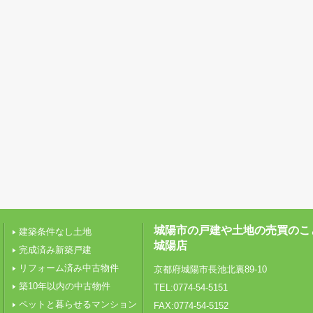
城陽市の戸建や土地の売買のこ
建築条件なし土地
城陽店
完成済み新築戸建
リフォーム済み中古物件
京都府城陽市長池北裏89-10
築10年以内の中古物件
TEL:0774-54-5151
ペットと暮らせるマンション
FAX:0774-54-5152