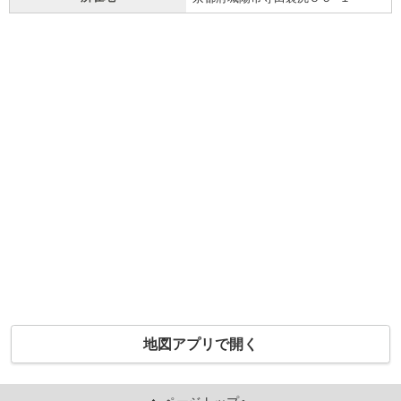
地図アプリで開く