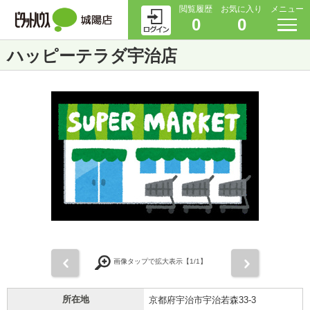
閲覧履歴
お気に入り
メニュー
0
0
ハッピーテラダ宇治店
前
次
画像タップで拡大表示【
1
/1】
所在地
京都府宇治市宇治若森33-3