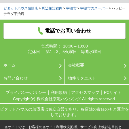
ピタットハウス城陽店
>
周辺施設案内
>
宇治市
>
宇治市のスーパー
>
ハッピー
テラダ宇治店
電話でお問い合わせ
営業時間：
10:00～19:00
定休日：
第1，3、5火曜日、毎週水曜日
ホーム
会社概要
お問い合わせ
物件リクエスト
プライバシーポリシー
利用規約
アクセスマップ
PCサイト
Copyright(c) 株式会社京滋ハウジング All rights reserved.
ピタットハウスの加盟店は独立自営であり、各店舗の責任のもと運営を
しております。
当サイトでは、お客様の当サイト利用状況把握、サービス向上検討を目的と