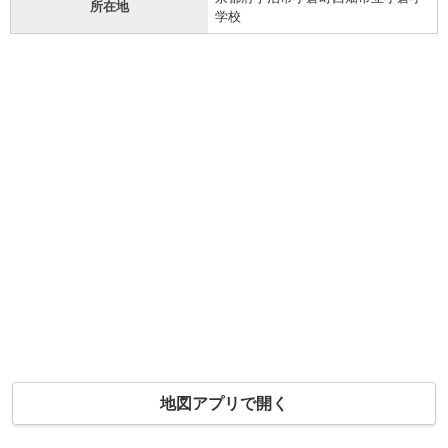
所在地
学校
地図アプリで開く