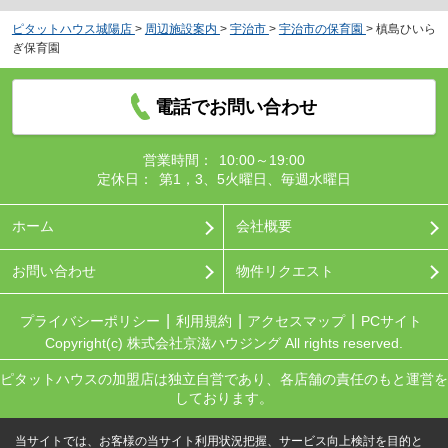
ピタットハウス城陽店
>
周辺施設案内
>
宇治市
>
宇治市の保育園
>
槙島ひいら
ぎ保育園
電話でお問い合わせ
営業時間：
10:00～19:00
定休日：
第1，3、5火曜日、毎週水曜日
ホーム
会社概要
お問い合わせ
物件リクエスト
プライバシーポリシー
利用規約
アクセスマップ
PCサイト
Copyright(c) 株式会社京滋ハウジング All rights reserved.
ピタットハウスの加盟店は独立自営であり、各店舗の責任のもと運営を
しております。
当サイトでは、お客様の当サイト利用状況把握、サービス向上検討を目的と