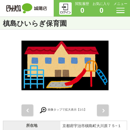
閲覧履歴
お気に入り
メニュー
0
0
槙島ひいらぎ保育園
前
次
画像タップで拡大表示【
1
/1】
所在地
京都府宇治市槇島町大川原７５−１